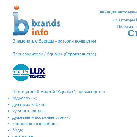
Авиация
Автозапча
Канцтовары
Промышл
С
Производители
/ Aqualux (
Строительство
)
Под торговой маркой “Aqualux”, производятся:
гидросауны;
душевые кабины;
чугунные ванны;
душевые массажные стойки;
инфракрасные кабины;
биде;
смесители.