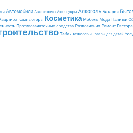
Алкоголь
Автомобили
Быто
Батареи
сти
Автотехника
Аксессуары
Косметика
Квартира
Компьютеры
Мебель
Мода
Напитки
Об
енность
Противозачаточные средства
Развлечения
Ремонт
Рестор
троительство
Табак
Усл
Технологии
Товары для детей