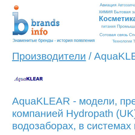
Авиация
Автозапч
химия
Бытовая э
Косметик
Промышл
питания
Сотовая связь
Сп
Технологии
Т
Производители
/ AquaKL
AquaKLEAR - модели, пр
компанией Hydropath (UK
водозаборах, в системах