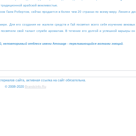
с традиционной арабской вежливостью.
 Гаем Робертом, сейчас продается в более чем 20 странах по всему миру. Линия и ди
ре. Для его создания не жалели средств и Гай посвятил всего себя изучению вековых
 посвятили свой талант службе ароматам. В течение его долгой и успешной карьеры он 
й, неповторимый отблеск имени
Amouage
- переливающийся волнами эмоций.
териалов сайта, активная ссылка на сайт обязательна.
© 2008-2020
BrandsInfo.Ru