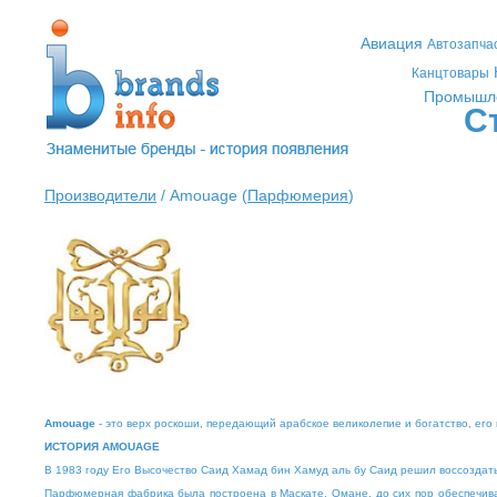
Авиация
Автозапча
Канцтовары
Промышл
С
Производители
/ Amouage (
Парфюмерия
)
Amouage
- это верх роскоши, передающий арабское великолепие и богатство, его 
ИСТОРИЯ AMOUAGE
В 1983 году Его Высочество Саид Хамад бин Хамуд аль бу Саид решил воссоздать
Парфюмерная фабрика была построена в Маскате, Омане, до сих пор обеспечив