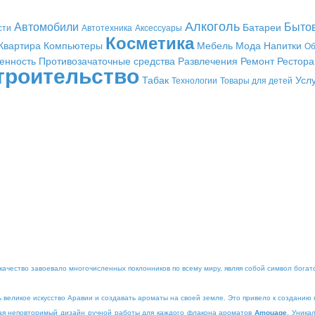
Алкоголь
Автомобили
Быто
Батареи
сти
Автотехника
Аксессуары
Косметика
Квартира
Компьютеры
Мебель
Мода
Напитки
Об
енность
Противозачаточные средства
Развлечения
Ремонт
Рестор
троительство
Табак
Усл
Технологии
Товары для детей
качество завоевало многочисленных поклонников по всему миру, являя собой символ богатст
 великое искусство Аравии и создавать ароматы на своей земле. Это привело к созданию
ая неповторимый дизайн ручной работы для каждого флакона ароматов
Amouage
. Уника