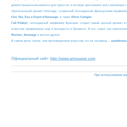
демонстрационная комната для туристов, в которую приглашают всех желающих 
Оригинальный аромат Amouage, созданный легендарным французским парфюмером
Ciel, Dia, Eau и Esprit d’Amouage
, а также
Silver Cologne
.
Гай Роберт
, легендарный парфюмер Франции, создал самый ценный аромат в ми
искусство парфюмерии еще в молодости в Провансе. В его семье три поколения
Rochas, Amouage
и многих других.
В самом деле, иначе, чем произведением искусства это не назовешь –
загадочны
Официальный сайт:
http://www.amouage.com
При использовании ма