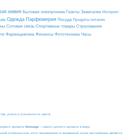
вая химия
Бытовая электроника
Газеты
Зажигалки
Интернет
Одежда
Парфюмерия
Посуда
увь
Продукты питания
аны
Сотовая связь
Спортивные товары
Страхование
уги
Фармацевтика
Финансы
Фототехника
Часы
ва, успеха и утонченности чувств.
 первого аромата
Amouage
– самого ценного аромата в мире.
льной особенностью этого предприятия со всемирной сетью дистрибуции является