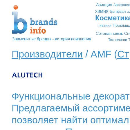
Авиация
Автозапч
химия
Бытовая э
Косметик
Промышл
питания
Сотовая связь
Сп
Технологии
Т
Производители
/ AMF (
Ст
Функциональные декорат
Предлагаемый ассортиме
позволяет найти оптима