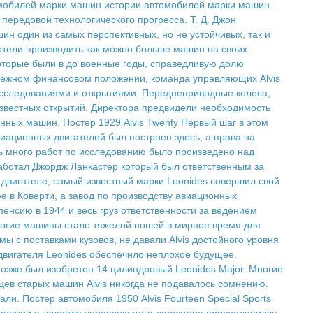
мобилей марки машин истории автомобилей марки машин
передовой технологического прогресса. Т. Д. Джон
н один из самых перспективных, но не устойчивых, так и
отели производить как можно больше машин на своих
которые были в до военные годы, справедливую долю
надежном финансовом положении, команда управляющих Alvis
 исследованиями и открытиями. Переднеприводные колеса,
звестных открытий. Директора предвидели необходимость
нных машин. Постер 1929 Alvis Twenty Первый шаг в этом
иационных двигателей был построен здесь, а права на
нь много работ по исследованию было произведено над
 работал Джордж Ланкастер который был ответственным за
е двигателе, самый известный марки Leonides совершил свой
е в Коверти, а завод по производству авиационных
енсию в 1944 и весь груз ответственности за ведением
орогие машины стало тяжелой ношей в мирное время для
 с поставками кузовов, не давали Alvis достойного уровня
двигателя Leonides обеспечило неплохое будущее.
 Позже был изобретен 14 цилиндровый Leonides Major. Многие
цев старых машин Alvis никогда не подавалось сомнению.
и. Постер автомобиля 1950 Alvis Fourteen Special Sports