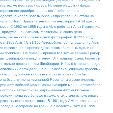
омпании в качестве управляющего директора присоединился
-за тех же поставок кузовов. История же других фирм
нтересовало приобретение своего собственного
дложено использовать кузов из прессованной стали на
ers и Tickford. Примечательно, что некоторые ТА 14 шасси
вов. С 1952 по 1955 годы в Alvis работает Алек Иссигонис,
й, придуманной Алексом Молтоном. И снова цена
ль, что не осталось ни одной фотографии. К 1955 году
иля 1953 Alvis TC 21/100 Автомобильное направление Alvis
ие инвестиции в производство автомобиля выглядели не
ии погибнуть. На помощь пришел все тот же Герман Грабер
своим швейцарским покупателям. Эти машины были, более ли
начительно дешевле, чем Швейцарии. И было отправлено две
авились их обсуждали, но они оказались слишком дорогими.
в его под британский рынок и снизить цену. Это был
 она была куплена компанией Rover, а та в свою очередь
стории автомобилей марки машин истории машин автомобилей
н истории автомобилей марки машин Автомобильное
озиции, когда все больше в самолетах стали использовать
а, включая легкие танки. В 1981 году Alvis стала частью
ый завод в Уолсгрейве на границе с Ковентри, затем в 1999