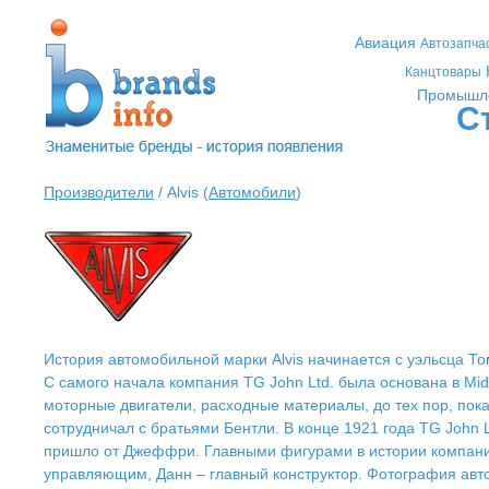
Авиация
Автозапча
Канцтовары
Промышл
С
Производители
/ Alvis (
Автомобили
)
История автомобильной марки Alvis начинается с уэльсца Т
С самого начала компания TG John Ltd. была основана в Mi
моторные двигатели, расходные материалы, до тех пор, пок
сотрудничал с братьями Бентли. В конце 1921 года TG John L
пришло от Джеффри. Главными фигурами в истории компании 
управляющим, Данн – главный конструктор. Фотография авт