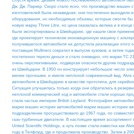
Спустя время, дизайн нового послевоенного автомобиля был
Дж. Дж. Паркер. Скоро стало ясно, что производство машин с
изготовителей была незавидная, они постепенно выходили и
оборудования, но необходимые объемы, которые смогли бы 
новую марку Three Litre, но цена оказалась велика и в конц
были экспортированы в Швейцарию, где нашли свое применени
где проектирует технически инновационную машину с альте
получившегося автомобиля не допустила реализации этого о
поставщик Mulliners сократил в выпуске кузовов, а затем го
постепенно теряло деньги и стало очевидно, что марки ТС 
очень перспективными, подвергая опасности другие подразд
из Швейцарии. В 1950 он конструирует небольшое число эле
менее прочными, и имели неплохой современный вид. Alvis 
автомобиля в Швейцарию в качестве прототипа, для серийно
Ситуация улучшилась только когда они обратились в резервн
неплохой коммерческий ход и автомобили стали хорошо прода
стала частью империи British Leyland. Фотография автомоб
марки машин истории автомобилей марки машин истории а
подразделение просуществовало до 1967 года, по совместите
газо-турбинные двигатели. В настоящее время ассортимент п
United Scientific Holdings, а чуть позже стала известна как A
году в Телфорд, где и продолжила производство. Затем в 20