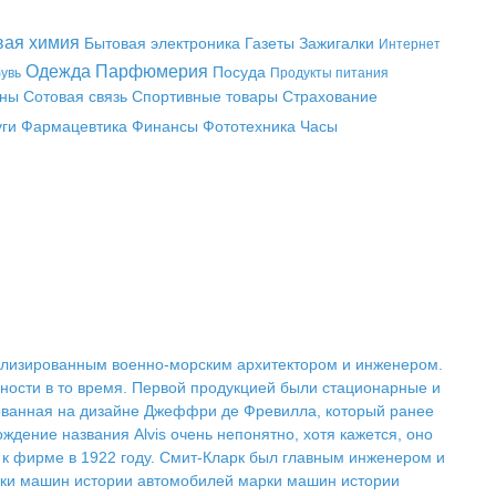
вая химия
Бытовая электроника
Газеты
Зажигалки
Интернет
Одежда
Парфюмерия
Посуда
увь
Продукты питания
аны
Сотовая связь
Спортивные товары
Страхование
уги
Фармацевтика
Финансы
Фототехника
Часы
циализированным военно-морским архитектором и инженером.
нности в то время. Первой продукцией были стационарные и
снованная на дизайне Джеффри де Фревилла, который ранее
ождение названия Alvis очень непонятно, хотя кажется, оно
 к фирме в 1922 году. Смит-Кларк был главным инженером и
арки машин истории автомобилей марки машин истории