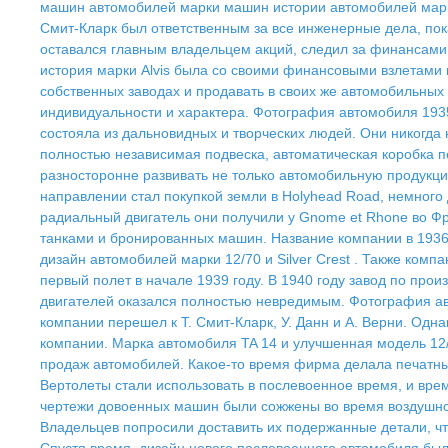
машин автомобилей марки машин истории автомобилей мар
Смит-Кларк был ответственным за все инженерные дела, пока
оставался главным владельцем акций, следил за финансами 
история марки Alvis была со своими финансовыми взлетами
собственных заводах и продавать в своих же автомобильных
индивидуальности и характера. Фотография автомобиля 1935
состояла из дальновидных и творческих людей. Они никогда
полностью независимая подвеска, автоматическая коробка 
разносторонне развивать не только автомобильную продукци
направлении стал покупкой земли в Holyhead Road, немного
радиальный двигатель они получили у Gnome et Rhone во Фр
танками и бронированных машин. Название компании в 1936 г
дизайн автомобилей марки 12/70 и Silver Crest . Также ком
первый полет в начале 1939 году. В 1940 году завод по пр
двигателей оказался полностью невредимым. Фотография авт
компании перешел к Т. Смит-Кларк, У. Данн и А. Верни. Од
компании. Марка автомобиля TA 14 и улучшенная модель 12/
продаж автомобилей. Какое-то время фирма делала печатны
Вертолеты стали использовать в послевоенное время, и врем
чертежи довоенных машин были сожжены во время воздушного
Владельцев попросили доставить их подержанные детали, что