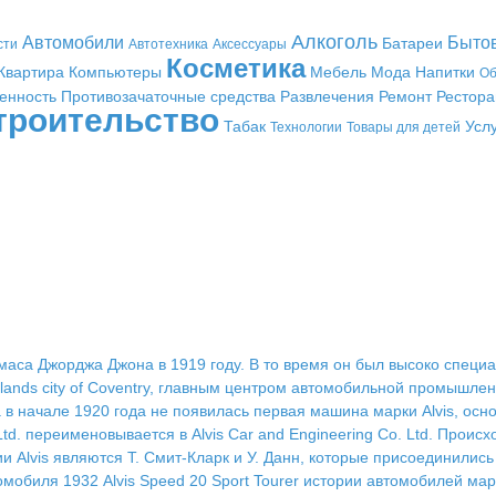
Алкоголь
Автомобили
Быто
Батареи
сти
Автотехника
Аксессуары
Косметика
Квартира
Компьютеры
Мебель
Мода
Напитки
Об
енность
Противозачаточные средства
Развлечения
Ремонт
Рестор
троительство
Табак
Усл
Технологии
Товары для детей
омаса Джорджа Джона в 1919 году. В то время он был высоко спе
dlands city of Coventry, главным центром автомобильной промышле
а в начале 1920 года не появилась первая машина марки Alvis, о
td. переименовывается в Alvis Car and Engineering Co. Ltd. Происх
Alvis являются Т. Смит-Кларк и У. Данн, которые присоединились
омобиля 1932 Alvis Speed 20 Sport Tourer истории автомобилей м