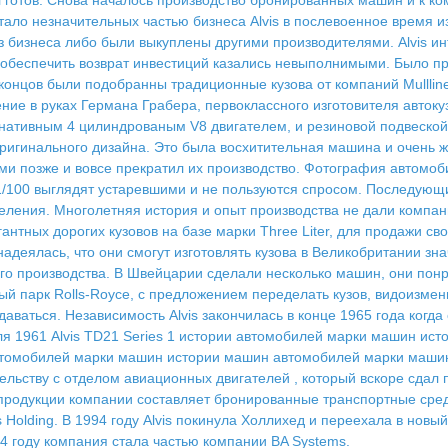
 готов. Снова началось производство бронированных машин и к к
тало незначительных частью бизнеса Alvis в послевоенное время из
з бизнеса либо были выкуплены другими производителями. Alvis и
обеспечить возврат инвестиций казались невыполнимыми. Было пре
е концов были подобранны традиционные кузова от компаний Mulllin
е в руках Германа Грабера, первоклассного изготовителя автокузо
рнативным 4 цилиндрованым V8 двигателем, и резиновой подвеско
ригинального дизайна. Это была восхитительная машина и очень жа
дами позже и вовсе прекратил их производство. Фотография автомоб
21/100 выглядят устаревшими и не пользуются спросом. Последующ
еления. Многолетняя история и опыт производства не дали компан
гантных дорогих кузовов на базе марки Three Liter, для продажи 
надеялась, что они смогут изготовлять кузова в Великобритании з
го производства. В Швейцарии сделали несколько машин, они понр
ый парк Rolls-Royce, с предложением переделать кузов, видоизмени
ваться. Независимость Alvis закончилась в конце 1965 года когда
иля 1961 Alvis TD21 Series 1 истории автомобилей марки машин и
втомобилей марки машин истории машин автомобилей марки маши
льству с отделом авиационных двигателей , который вскоре сдал п
родукции компании составляет бронированные транспортные средств
lvis Holding. В 1994 году Alvis покинула Холлихед и переехала в нов
04 году компания стала частью компании BA Systems.