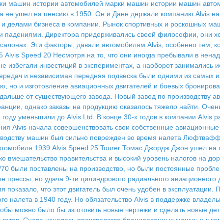
ки машин истории автомобилей марки машин истории машин авто
 не ушел на пенсию в 1950. Он и Данн держали компанию Alvis на 
и делами бизнеса в компании. Рынок спортивных и роскошных маши
 и падениями. Директора придерживались своей философии, они х
 салонах. Эти факторы, давали автомобилям Alvis, особенно тем, 
 Alvis Speed 20 Несмотря на то, что они иногда пребывали в не
 не избегали инвестиций в экспериментах, а наоборот занимались
передач и независимая передняя подвеска были одними из самых и
ю, но и изготовление авиационных двигателей и боевых бронирова
 дальше от существующего завода. Новый завод по производству ав
анции, однако заказы на продукцию оказалось тяжело найти. Оче
оду уменьшили до Alvis Ltd. В конце 30-х годов в компании Alvis
пания Alvis начала совершенствовать свои собственные авиационны
оизводству машин был сильно поврежден во время налета Люфтвафф
омобиля 1939 Alvis Speed 25 Tourer Томас Джордж Джон ушел на п
нако вмешательство правительства и высокий уровень налогов на д
70 были поставлены на производство, но были постоянные проблемы
е прессы, но удача 9-ти цилиндрового радиального авиационного 
я показало, что этот двигатель был очень удобен в эксплуатации.
 налета в 1940 году. Но обязательство Alvis в поддержке владель
бы можно было бы изготовить новые чертежи и сделать новые детал