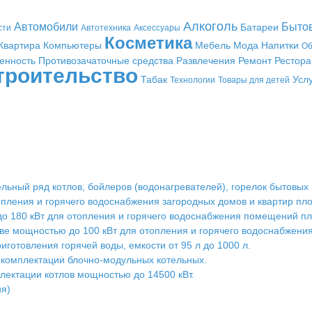
Алкоголь
Автомобили
Быто
Батареи
сти
Автотехника
Аксессуары
Косметика
Квартира
Компьютеры
Мебель
Мода
Напитки
Об
енность
Противозачаточные средства
Развлечения
Ремонт
Рестор
троительство
Табак
Усл
Технологии
Товары для детей
льный ряд котлов, бойлеров (водонагревателей), горелок бытовы
опления и горячего водоснабжения загородных домов и квартир пло
до 180 кВт для отопления и горячего водоснабжения помещений п
ве мощностью до 100 кВт для отопления и горячего водоснабжения
иготовления горячей воды, емкости от 95 л до 1000 л.
комплектации блочно-модульных котельных.
лектации котлов мощностью до 14500 кВт.
ия)