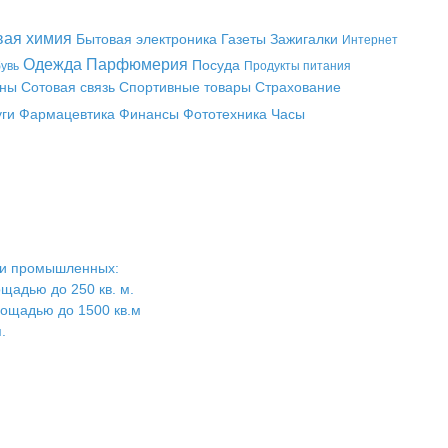
вая химия
Бытовая электроника
Газеты
Зажигалки
Интернет
Одежда
Парфюмерия
Посуда
увь
Продукты питания
аны
Сотовая связь
Спортивные товары
Страхование
уги
Фармацевтика
Финансы
Фототехника
Часы
х и промышленных:
щадью до 250 кв. м.
лощадью до 1500 кв.м
.