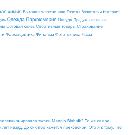
вая химия
Бытовая электроника
Газеты
Зажигалки
Интернет
Одежда
Парфюмерия
Посуда
увь
Продукты питания
аны
Сотовая связь
Спортивные товары
Страхование
уги
Фармацевтика
Финансы
Фототехника
Часы
коллекционировала туфли Manolo Blahnik? То же самое
ет назад, до сих пор кажется прекрасной. Это я к тому, что