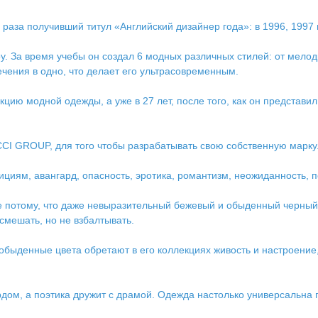
раза получивший титул «Английский дизайнер года»: в 1996, 1997 
оу. За время учебы он создал 6 модных различных стилей: от мело
чения в одно, что делает его ультрасовременным.
цию модной одежды, а уже в 27 лет, после того, как он представил
CI GROUP, для того чтобы разрабатывать свою собственную марку
циям, авангард, опасность, эротика, романтизм, неожиданность, п
потому, что даже невыразительный бежевый и обыденный черный в
смешать, но не взбалтывать.
обыденные цвета обретают в его коллекциях живость и настроени
дом, а поэтика дружит с драмой. Одежда настолько универсальна по