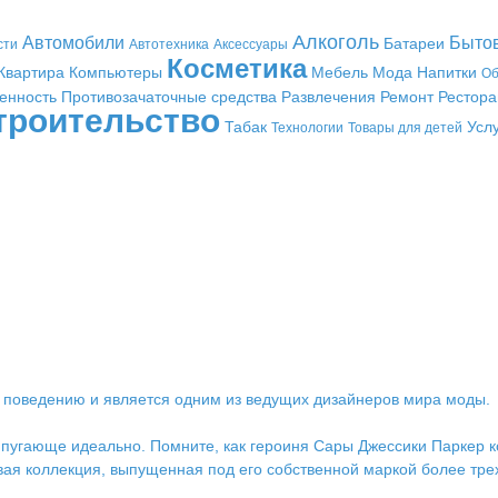
Алкоголь
Автомобили
Быто
Батареи
сти
Автотехника
Аксессуары
Косметика
Квартира
Компьютеры
Мебель
Мода
Напитки
Об
енность
Противозачаточные средства
Развлечения
Ремонт
Рестор
троительство
Табак
Усл
Технологии
Товары для детей
у поведению и является одним из ведущих дизайнеров мира моды.
т пугающе идеально. Помните, как героиня Сары Джессики Паркер 
я коллекция, выпущенная под его собственной маркой более трех л