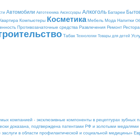
Алкоголь
Автомобили
Быто
Батареи
сти
Автотехника
Аксессуары
Косметика
Квартира
Компьютеры
Мебель
Мода
Напитки
Об
енность
Противозачаточные средства
Развлечения
Ремонт
Рестор
троительство
Табак
Усл
Технологии
Товары для детей
ых компанией - эксклюзивные компоненты в рецептурах зубных пас
ески доказана, подтверждена патентами РФ и золотыми медалями и
е заслуги в области профилактической и социальной медицины» Ев