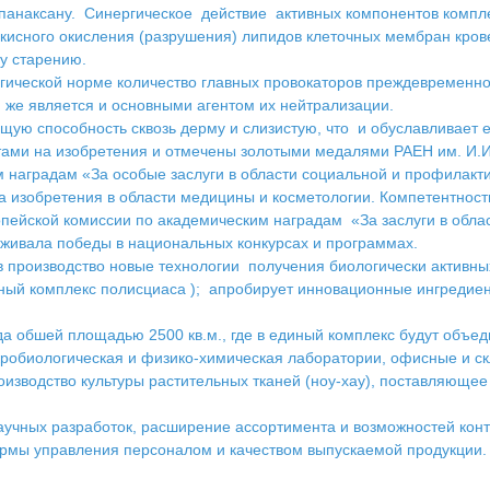
панаксану. Синергическое действие активных компонентов компл
исного окисления (разрушения) липидов клеточных мембран крове
у старению.
гической норме количество главных провокаторов преждевременн
 же является и основными агентом их нейтрализации.
ую способность сквозь дерму и слизистую, что и обуславливает 
ами на изобретения и отмечены золотыми медалями РАЕН им. И.И.
м наградам «За особые заслуги в области социальной и профилакт
на изобретения в области медицины и косметологии. Компетентно
ропейской комиссии по академическим наградам «За заслуги в обл
живала победы в национальных конкурсах и программах.
в производство новые технологии получения биологически актив
й комплекс полисциаса ); апробирует инновационные ингредиент
да обшей площадью 2500 кв.м., где в единый комплекс будут объ
робиологическая и физико-химическая лаборатории, офисные и с
оизводство культуры растительных тканей (ноу-хау), поставляющ
аучных разработок, расширение ассортимента и возможностей кон
рмы управления персоналом и качеством выпускаемой продукции. 