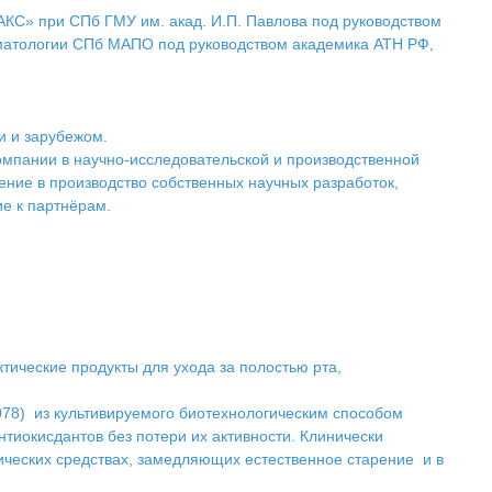
КС» при СПб ГМУ им. акад. И.П. Павлова под руководством
томатологии СПб МАПО под руководством академика АТН РФ,
и и зарубежом.
омпании в научно-исследовательской и производственной
ние в производство собственных научных разработок,
ие к партнёрам.
тические продукты для ухода за полостью рта,
078) из культивируемого биотехнологическим способом
тиокисдантов без потери их активности. Клинически
ческих средствах, замедляющих естественное старение и в