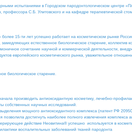
рными испытаниями в Городском пародонтологическом центре «ПА
м.н, профессора С.Б. Улитовского и на кафедре терапевтической с
более 15-ти лет успешно работает на косметическом рынке Росси
 замедляющих естественное биологическое старение, коллектив к
моничное сочетание научной и коммерческой деятельности, внедре
дуктов европейского косметического рынка, уважительное отношен
ное биологическое старение.
ачала производить антиоксидантную косметику, лечебно-профилак
ты собственных научных исследований.
 выделения мощного антиоксидантного комплекса (патент РФ 2095
позволила достигнуть наиболее полного извлечения комплекса ан
нерирующее действие Неовитина® успешно используется в космети
филактики воспалительных заболеваний тканей пародонта