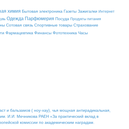
вая химия
Бытовая электроника
Газеты
Зажигалки
Интернет
Одежда
Парфюмерия
Посуда
увь
Продукты питания
аны
Сотовая связь
Спортивные товары
Страхование
уги
Фармацевтика
Финансы
Фототехника
Часы
т и бальзамов ( ноу-хау), чья мощная антирадикальная,
м. И.И. Мечникова РАЕН «За практический вклад в
ропейской комиссии по академическим наградам.