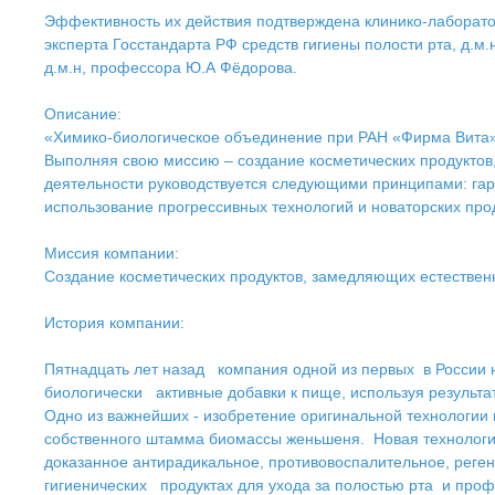
Эффективность их действия подтверждена клинико-лаборато
эксперта Госстандарта РФ средств гигиены полости рта, д.
д.м.н, профессора Ю.А Фёдорова.
Описание:
«Химико-биологическое объединение при РАН «Фирма Вита» 
Выполняя свою миссию – создание косметических продуктов,
деятельности руководствуется следующими принципами: гар
использование прогрессивных технологий и новаторских про
Миссия компании:
Создание косметических продуктов, замедляющих естествен
История компании:
Пятнадцать лет назад компания одной из первых в России н
биологически активные добавки к пище, используя результа
Одно из важнейших - изобретение оригинальной технологии
собственного штамма биомассы женьшеня. Новая технология 
доказанное антирадикальное, противовоспалительное, реге
гигиенических продуктах для ухода за полостью рта и про