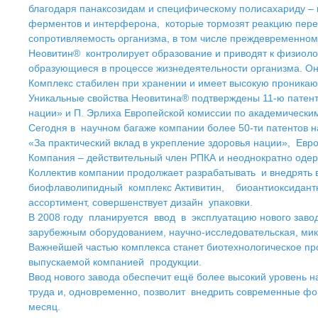
благодаря панаксозидам и специфическому полисахариду – 
ферментов и интерферона, которые тормозят реакцию перек
сопротивляемость организма, в том числе преждевременном
Неовитин® контролирует образование и приводят к физиоло
образующиеся в процессе жизнедеятельности организма. Он
Комплекс стабилен при хранении и имеет высокую проникающ
Уникальные свойства Неовитина® подтверждены 11-ю патент
нации» и П. Эрлиха Европейской комиссии по академически
Сегодня в научном багаже компании более 50-ти патентов 
«За практический вклад в укрепление здоровья нации», Ев
Компания – действительный член РПКА и неоднократно одер
Коллектив компании продолжает разрабатывать и внедрять 
биофлаволипидный комплекс Активитин, биоантиоксидантны
ассортимент, совершенствует дизайн упаковки.
В 2008 году планируется ввод в эксплуатацию нового заво
зарубежным оборудованием, научно-исследовательская, мик
Важнейшей частью комплекса станет биотехнологическое пр
выпускаемой компанией продукции.
Ввод нового завода обеспечит ещё более высокий уровень н
труда и, одновременно, позволит внедрить современные фо
месяц.