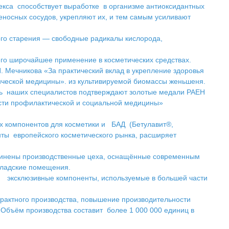
екса способствует выработке в организме антиоксидантных
носных сосудов, укрепляют их, и тем самым усиливают
ого старения — свободные радикалы кислорода,
его широчайшее применение в косметических средствах.
 Мечникова «За практический вклад в укрепление здоровья
ической медицины». из культивируемой биомассы женьшеня.
сть наших специалистов подтверждают золотые медали РАЕН
асти профилактической и социальной медицины»
ных компонентов для косметики и БАД (Бетулавит®,
ы европейского косметического рынка, расширяет
единены производственные цеха, оснащённые современным
кладские помещения.
ее эксклюзивные компоненты, используемые в большей части
трактного производства, повышение производительности
Объём производства составит более 1 000 000 единиц в