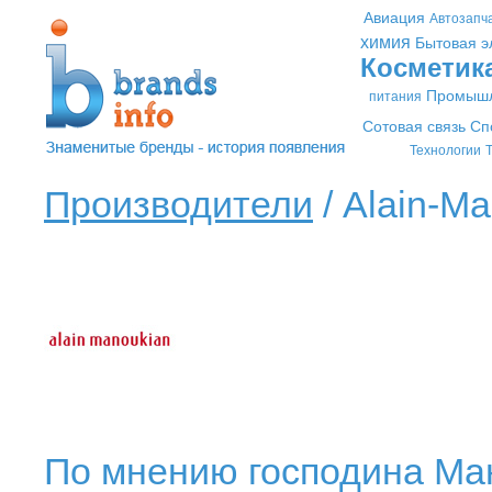
Авиация
Автозапч
химия
Бытовая э
Косметик
Промышл
питания
Сотовая связь
Сп
Технологии
Т
Производители
/ Alain-Ma
По мнению господина Ман