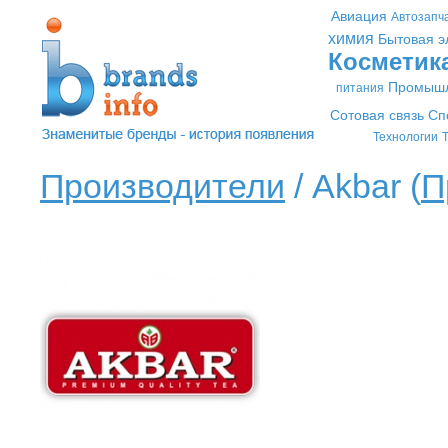
Авиация
Автозапч
химия
Бытовая э
Косметик
Промышл
питания
Сотовая связь
Сп
Технологии
Т
Производители
/ Akbar (
П