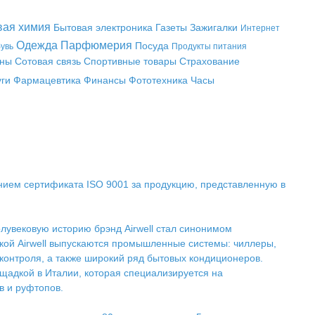
вая химия
Бытовая электроника
Газеты
Зажигалки
Интернет
Одежда
Парфюмерия
Посуда
увь
Продукты питания
аны
Сотовая связь
Спортивные товары
Страхование
уги
Фармацевтика
Финансы
Фототехника
Часы
нием сертификата ISO 9001 за продукцию, представленную в
олувековую историю брэнд Airwell стал синонимом
ркой Airwell выпускаются промышленные системы: чиллеры,
контроля, а также широкий ряд бытовых кондиционеров.
щадкой в Италии, которая специализируется на
в и руфтопов.