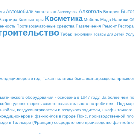
Алкоголь
Автомобили
Быто
Батареи
сти
Автотехника
Аксессуары
Косметика
Квартира
Компьютеры
Мебель
Мода
Напитки
Об
енность
Противозачаточные средства
Развлечения
Ремонт
Рестор
троительство
Табак
Усл
Технологии
Товары для детей
кондиционеров в год. Такая политика была вознаграждена присвое
иматического оборудования - основана в 1947 году. За более чем п
собен удовлетворить самого взыскательного потребителя. Под ма
койлы, воздухонагрвеатели и воздухоохладители, шкафы точного 
ондиционеров и фэн-койлов в городе Понс, производственной пло
оде в Тилльере (Франция) сосредоточено производство фэн-койло