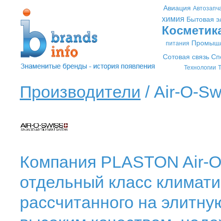
Авиация
Автозапч
химия
Бытовая э
Косметик
Промышл
питания
Сотовая связь
Сп
Технологии
Т
Производители
/ Air-O-Sw
Компания PLASTON Air-O
отдельный класс климати
рассчитанного на элитну