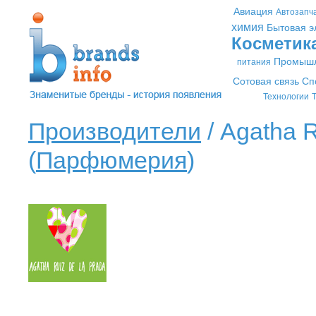
Авиация
Автозапч
химия
Бытовая э
Косметик
Промышл
питания
Сотовая связь
Сп
Технологии
Т
Производители
/ Agatha 
(
Парфюмерия
)