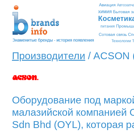
Авиация
Автозапч
химия
Бытовая э
Косметик
Промышл
питания
Сотовая связь
Сп
Технологии
Т
Производители
/ ACSON 
Оборудование под марко
малазийской компанией 
Sdn Bhd (OYL), которая 