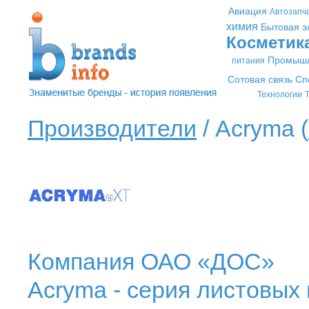
Авиация
Автозапч
химия
Бытовая э
Косметик
Промышл
питания
Сотовая связь
Сп
Технологии
Т
Производители
/ Acryma (
Компания ОАО «ДОС»
Acryma - серия листовых