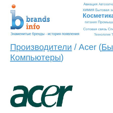
Авиация
Автозапч
химия
Бытовая э
Косметик
Промышл
питания
Сотовая связь
Сп
Технологии
Т
Производители
/ Acer (
Бы
Компьютеры
)