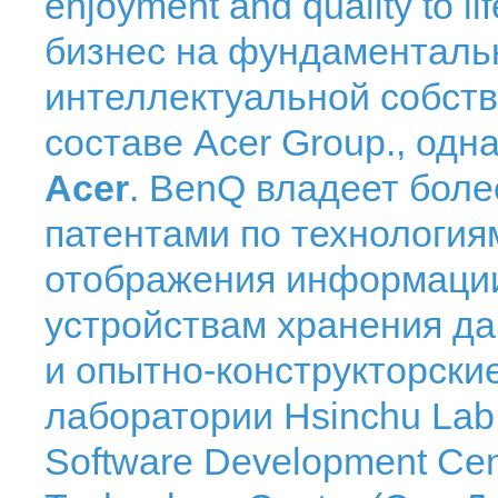
enjoyment and quality to l
бизнес на фундаментальн
интеллектуальной собств
составе Acer Group., одн
Acer
. BenQ владеет бол
патентами по технология
отображения информации,
устройствам хранения д
и опытно-конструкторские
лаборатории Hsinchu Lab 
Software Development Cent