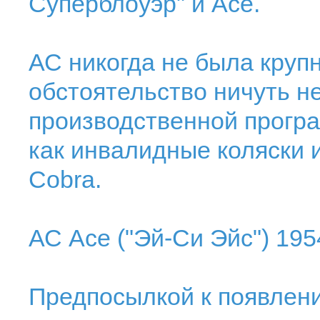
Суперблоуэр" и Асе.
АС никогда не была круп
обстоятельство ничуть н
производственной програ
как инвалидные коляски
Cobra.
АС Асе ("Эй-Си Эйс") 195
Предпосылкой к появлен