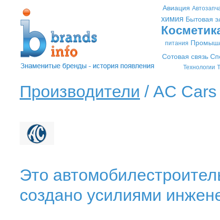
Авиация
Автозапч
химия
Бытовая э
Косметик
Промышл
питания
Сотовая связь
Сп
Технологии
Т
Производители
/ AC Cars 
Это автомобилестроител
создано усилиями инженер