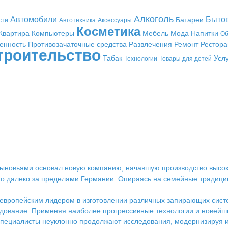
Алкоголь
Автомобили
Быто
Батареи
сти
Автотехника
Аксессуары
Косметика
Квартира
Компьютеры
Мебель
Мода
Напитки
Об
енность
Противозачаточные средства
Развлечения
Ремонт
Рестор
троительство
Табак
Усл
Технологии
Товары для детей
с сыновьями основал новую компанию, начавшую производство высо
но далеко за пределами Германии. Опираясь на семейные традици
вропейским лидером в изготовлении различных запирающих систе
дование. Применяя наиболее прогрессивные технологии и новейш
 специалисты неуклонно продолжают исследования, модернизируя 