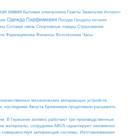
вая химия
Бытовая электроника
Газеты
Зажигалки
Интернет
Одежда
Парфюмерия
Посуда
увь
Продукты питания
аны
Сотовая связь
Спортивные товары
Страхование
уги
Фармацевтика
Финансы
Фототехника
Часы
кокачественных механических запирающих устройств.
и, наследники Августа Бремикера продолжали расширять
м. В Германии активно работают три производственные
ие материалы, сотрудники ABUS гарантируют неизменно
и совершенствуя запирающие системы. Изготавливаемая