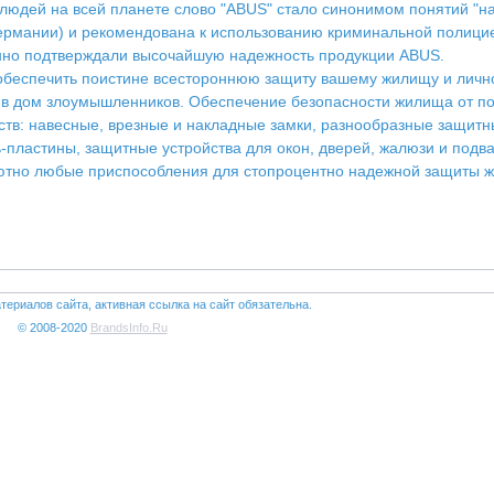
 людей на всей планете слово "ABUS" стало синонимом понятий "над
Германии) и рекомендована к использованию криминальной полици
енно подтверждали высочайшую надежность продукции ABUS.
обеспечить поистине всестороннюю защиту вашему жилищу и личн
в дом злоумышленников. Обеспечение безопасности жилища от по
ств: навесные, врезные и накладные замки, разнообразные защитн
-пластины, защитные устройства для окон, дверей, жалюзи и подв
олютно любые приспособления для стопроцентно надежной защиты ж
териалов сайта, активная ссылка на сайт обязательна.
© 2008-2020
BrandsInfo.Ru