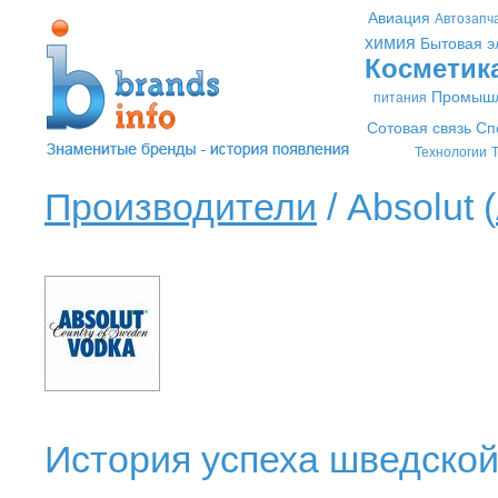
Авиация
Автозапч
химия
Бытовая э
Косметик
Промышл
питания
Сотовая связь
Сп
Технологии
Т
Производители
/ Absolut (
История успеха шведской 