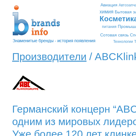
Авиация
Автозапч
химия
Бытовая э
Косметик
Промышл
питания
Сотовая связь
Сп
Технологии
Т
Производители
/ ABCKlin
Германский концерн “ABC-
одним из мировых лидеро
Уже более 120 лет клинк